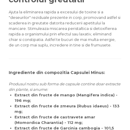
Ajuta la eliminarea rapida a excesului de toxine si a
"deseurilor" reziduale prezente in corp, promovand astfel si
scaderea in greutate datorita reducerii apetitului la
mancare. Stimuleaza miscarea peristaltica si detoxifierea
rapida a organismului prin efectul sau laxativ, eliminand
chiar si constipatia. Astfel te bucuri de mai multa energie,
de un corp mai suplu, incredere in tine si de frumusete.
Ingrediente din compozitia Capsulei Minus:
Produsul nostru sub forma de capsule contine doar extracte
din plante, si anume:
Extract din fructe de mango (Mangifera indica) -
196 mg;
Extract din fructe de zmeura (Rubus idaeus) - 133
mg;
Extract din fructe de castravete amar
(Momordica Charantia) - 112 mg;
Extract din fructe de Garcinia cambogia - 101,5