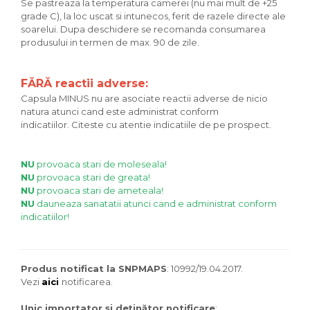
Se pastreaza la temperatura camerei (nu mai mult de +25
grade C), la loc uscat si intunecos, ferit de razele directe ale
soarelui. Dupa deschidere se recomanda consumarea
produsului in termen de max. 90 de zile.
FĂRĂ reactii adverse:
Capsula MINUS nu are asociate reactii adverse de nicio
natura atunci cand este administrat conform
indicatiilor. Citeste cu atentie indicatiile de pe prospect.
NU
provoaca stari de moleseala!
NU
provoaca stari de greata!
NU
provoaca stari de ameteala!
NU
dauneaza sanatatii atunci cand e administrat conform
indicatiilor!
Produs notificat la SNPMAPS
: 10992/19.04.2017.
Vezi
aici
notificarea.
Unic importator și deținător notificare
: