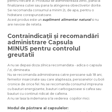
pentru fiecare zi. Produsul se administreaza zilnic, pana la
finalizarea cutiei sau pana la atingerea obiectivelor dorite.
Se recomanda consumul a minim 2L de apa, pentru o
hidratare corespunzatoare.
Acest produs este un
supliment alimentar natural
si nu
are nevoie de reteta.
Contraindicații și recomandări
administrare Capsula
MINUS pentru controlul
greutatii
A nu se depasi doza zilnica recomandata - adica o capsula
/ zi, dimineata.
Nu se recomanda administrarea catre persoane sub 18 ani,
femeilor insarcinate sau care alapteaza, persoanelor cu boli
cronice de orice fel. Nu se recomanda consumul impreuna
cu bauturi energizante, bauturi carbogazoase si cafea sau
bauturi cu continut ridicat de cafeina.
A nu se lasa la indemana si la vederea copiilor mici.
Modul de păstrare al capsulelor: