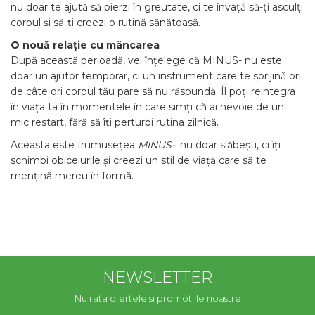
nu doar te ajută să pierzi în greutate, ci te învață să-ți asculți
corpul și să-ți creezi o rutină sănătoasă.
O nouă relație cu mâncarea
După această perioadă, vei înțelege că MINUS- nu este
doar un ajutor temporar, ci un instrument care te sprijină ori
de câte ori corpul tău pare să nu răspundă. Îl poți reintegra
în viața ta în momentele în care simți că ai nevoie de un
mic restart, fără să îți perturbi rutina zilnică.
Aceasta este frumusețea
MINUS-
: nu doar slăbești, ci îți
schimbi obiceiurile și creezi un stil de viață care să te
mențină mereu în formă.
NEWSLETTER
Nu rata ofertele si promotiile noastre