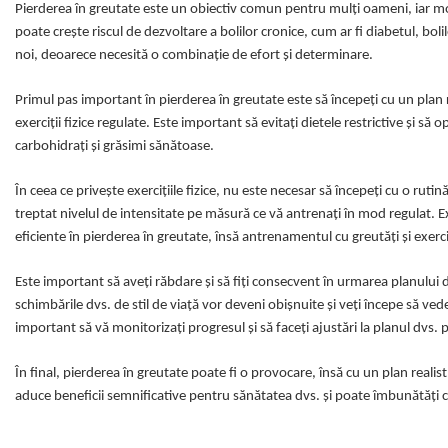
Pierderea în greutate este un obiectiv comun pentru mulți oameni, iar mo
poate crește riscul de dezvoltare a bolilor cronice, cum ar fi diabetul, bol
noi, deoarece necesită o combinație de efort și determinare.
Primul pas important în pierderea în greutate este să începeți cu un plan re
exerciții fizice regulate. Este important să evitați dietele restrictive și s
carbohidrați și grăsimi sănătoase.
În ceea ce privește exercițiile fizice, nu este necesar să începeți cu o ru
treptat nivelul de intensitate pe măsură ce vă antrenați în mod regulat. Exe
eficiente în pierderea în greutate, însă antrenamentul cu greutăți și exerc
Este important să aveți răbdare și să fiți consecvent în urmarea planului d
schimbările dvs. de stil de viață vor deveni obișnuite și veți începe să ve
important să vă monitorizați progresul și să faceți ajustări la planul dvs
În final, pierderea în greutate poate fi o provocare, însă cu un plan reali
aduce beneficii semnificative pentru sănătatea dvs. și poate îmbunătăți cal