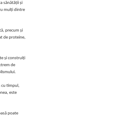
 sănătății și
ru mulți dintre
ată, precum și
vat de proteine,
e și construiți
extrem de
olismului.
ă cu timpul,
enea, este
toasă poate