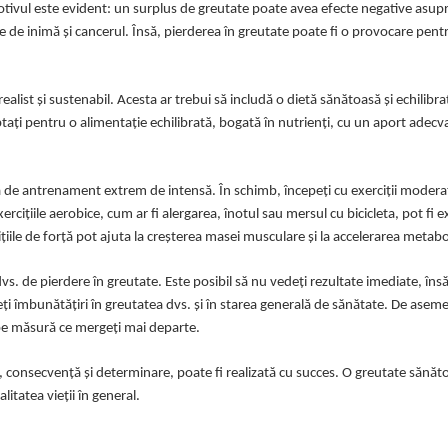
tivul este evident: un surplus de greutate poate avea efecte negative asupra
ile de inimă și cancerul. Însă, pierderea în greutate poate fi o provocare pent
alist și sustenabil. Acesta ar trebui să includă o dietă sănătoasă și echilibr
ă optați pentru o alimentație echilibrată, bogată în nutrienți, cu un aport adec
tină de antrenament extrem de intensă. În schimb, începeți cu exerciții moderat
rcițiile aerobice, cum ar fi alergarea, înotul sau mersul cu bicicleta, pot fi 
ițiile de forță pot ajuta la creșterea masei musculare și la accelerarea metab
vs. de pierdere în greutate. Este posibil să nu vedeți rezultate imediate, îns
deți îmbunătățiri în greutatea dvs. și în starea generală de sănătate. De asem
. pe măsură ce mergeți mai departe.
st, consecvență și determinare, poate fi realizată cu succes. O greutate sănă
itatea vieții în general.